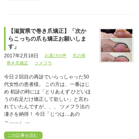
【滋賀県で巻き爪矯正】「次か
らこっちの爪も矯正お願いしま
す」
2017年2月18日
お喜びの声
爪の形
巻き爪矯正
ツメフラ
今日２回目の再診でいらっしゃった50
代女性の患者様。 この方は、一番はじ
め 初診の時には「とりあえず ひどいほ
うの右足だけ矯正して欲しい」と言わ
れていたんですが、、、 ツメフラ法の
凄さを納得！ 今日「じつは…あの
～……」 …
この記事を読む