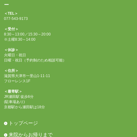
ー
＜TEL＞
077-543-9173
＜受付＞
8:30～13:00／15:30～20:00
※土曜8:30～14:00
＜休診＞
火曜日・祝日
日曜・祝日（予約制のため相談可能）
＜住所＞
滋賀県大津市一里山1-11-11
フローレンス1F
＜最寄駅＞
JR瀬田駅 徒歩6分
(駐車場あり)
京都駅から瀬田駅は18分
トップページ
来院からお帰りまで