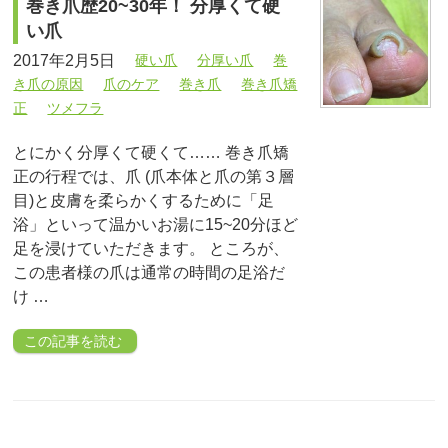
巻き爪歴20~30年！ 分厚くて硬
い爪
2017年2月5日
硬い爪
分厚い爪
巻
き爪の原因
爪のケア
巻き爪
巻き爪矯
正
ツメフラ
とにかく分厚くて硬くて…… 巻き爪矯
正の行程では、爪 (爪本体と爪の第３層
目)と皮膚を柔らかくするために「足
浴」といって温かいお湯に15~20分ほど
足を浸けていただきます。 ところが、
この患者様の爪は通常の時間の足浴だ
け …
この記事を読む