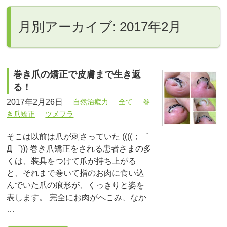
月別アーカイブ: 2017年2月
巻き爪の矯正で皮膚まで生き返
る！
2017年2月26日
自然治癒力
全て
巻
き爪矯正
ツメフラ
そこは以前は爪が刺さっていた ((((；゜
Д゜))) 巻き爪矯正をされる患者さまの多
くは、装具をつけて爪が持ち上がる
と、それまで巻いて指のお肉に食い込
んでいた爪の痕形が、くっきりと姿を
表します。 完全にお肉がへこみ、なか
…