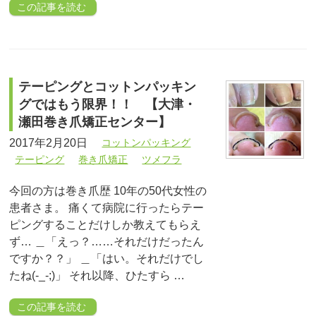
この記事を読む
テーピングとコットンパッキン
グではもう限界！！ 【大津・
瀬田巻き爪矯正センター】
2017年2月20日
コットンパッキング
テーピング
巻き爪矯正
ツメフラ
今回の方は巻き爪歴 10年の50代女性の
患者さま。 痛くて病院に行ったらテー
ピングすることだけしか教えてもらえ
ず… ＿「えっ？……それだけだったん
ですか？？」 ＿「はい。それだけでし
たね(-_-;)」 それ以降、ひたすら …
この記事を読む