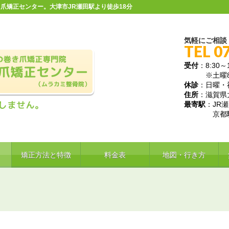
爪矯正センター。大津市JR瀬田駅より徒歩18分
気軽にご相談
TEL 0
受付
：8:30～1
※土曜8:30
休診
：日曜・
住所
：滋賀県大
最寄駅
：JR
京都駅か
▼
矯正方法と特徴
料金表
地図・行き方