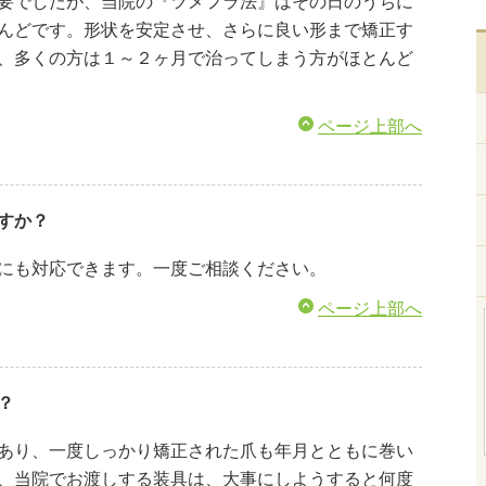
要でしたが、当院の『ツメフラ法』はその日のうちに
んどです。形状を安定させ、さらに良い形まで矯正す
、多くの方は１～２ヶ月で治ってしまう方がほとんど
ページ上部へ
すか？
にも対応できます。一度ご相談ください。
ページ上部へ
？
あり、一度しっかり矯正された爪も年月とともに巻い
、当院でお渡しする装具は、大事にしようすると何度