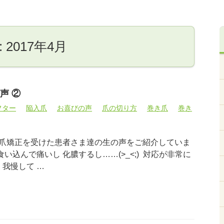
2017年4月
声 ②
フター
陥入爪
お喜びの声
爪の切り方
巻き爪
巻き
爪矯正を受けた患者さま達の生の声をご紹介していま
爪が食い込んで痛いし 化膿するし……(>_<;) 対応が非常に
我慢して …