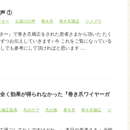
声 ①
フター
お喜びの声
巻き爪
巻き爪矯正
ツメフラ
ター』で巻き爪矯正をされた患者さまから頂いた たく
ずつお伝えしていきます♪ 今 これをご覧になっている
少しでも参考にして頂ければと思います …
全く効果が得られなかった『巻き爪ワイヤーガ
爪補正器具
爪のケア
爪の形
巻き爪
巻き爪矯正
ツ
て過ごしてたんですけどね…」 本日の患者さま： 女性