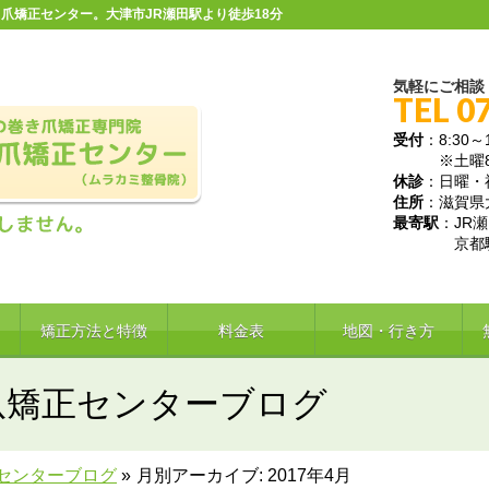
爪矯正センター。大津市JR瀬田駅より徒歩18分
気軽にご相談
TEL 0
受付
：8:30～1
※土曜8:30
休診
：日曜・
住所
：滋賀県大
最寄駅
：JR
京都駅か
矯正方法と特徴
料金表
地図・行き方
爪矯正センターブログ
センターブログ
»
月別アーカイブ: 2017年4月