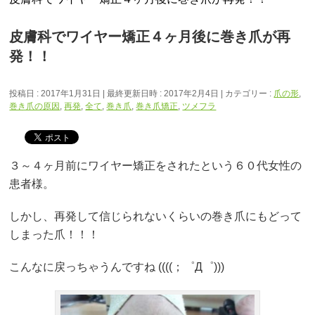
皮膚科でワイヤー矯正４ヶ月後に巻き爪が再
発！！
投稿日 : 2017年1月31日
最終更新日時 : 2017年2月4日
カテゴリー :
爪の形
,
巻き爪の原因
,
再発
,
全て
,
巻き爪
,
巻き爪矯正
,
ツメフラ
３～４ヶ月前にワイヤー矯正をされたという６０代女性の
患者様。
しかし、再発して信じられないくらいの巻き爪にもどって
しまった爪！！！
こんなに戻っちゃうんですね ((((；゜Д゜)))