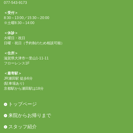
077-543-9173
＜受付＞
8:30～13:00／15:30～20:00
※土曜8:30～14:00
＜休診＞
火曜日・祝日
日曜・祝日（予約制のため相談可能）
＜住所＞
滋賀県大津市一里山1-11-11
フローレンス1F
＜最寄駅＞
JR瀬田駅 徒歩6分
(駐車場あり)
京都駅から瀬田駅は18分
トップページ
来院からお帰りまで
スタッフ紹介