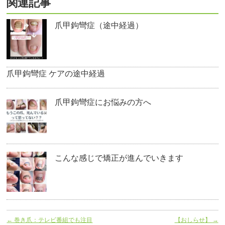
関連記事
爪甲鉤彎症（途中経過）
爪甲鉤彎症 ケアの途中経過
爪甲鉤彎症にお悩みの方へ
こんな感じで矯正が進んでいきます
←
巻き爪：テレビ番組でも注目
【おしらせ】
→