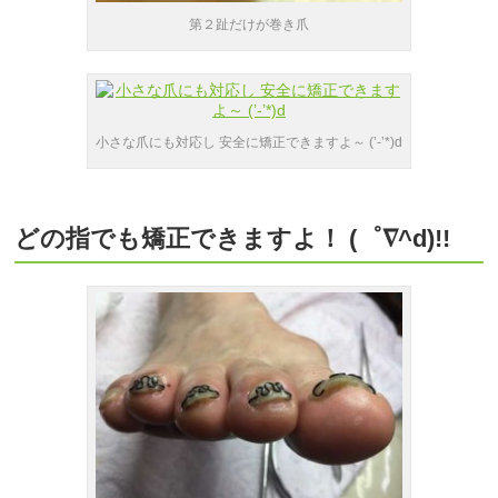
第２趾だけが巻き爪
小さな爪にも対応し 安全に矯正できますよ～ (’-’*)d
どの指でも矯正できますよ！ (゜∇^d)!!