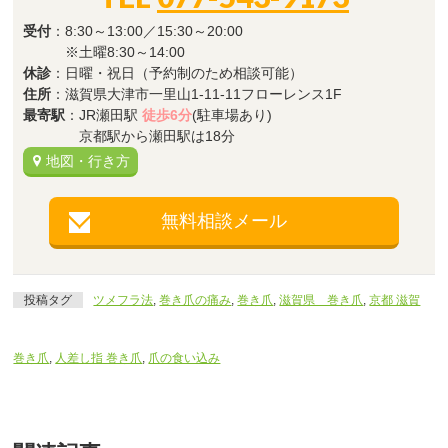
受付
：8:30～13:00／15:30～20:00
※土曜8:30～14:00
休診
：日曜・祝日（予約制のため相談可能）
住所
：滋賀県大津市一里山1-11-11フローレンス1F
最寄駅
：JR瀬田駅
徒歩6分
(駐車場あり)
京都駅から瀬田駅は18分
地図・行き方
無料相談メール
投稿タグ
ツメフラ法
,
巻き爪の痛み
,
巻き爪
,
滋賀県 巻き爪
,
京都 滋賀
巻き爪
,
人差し指 巻き爪
,
爪の食い込み