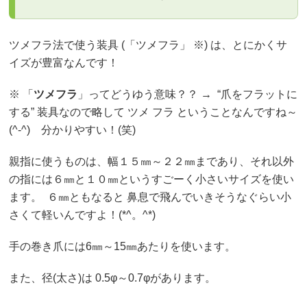
ツメフラ法で使う装具 (「ツメフラ」 ※) は、とにかくサ
イズが豊富なんです！
※ 「
ツメフラ
」ってどうゆう意味？？ → “爪をフラットに
する” 装具なので略して ツメ フラ ということなんですね～
(^-^) 分かりやすい！(笑)
親指に使うものは、幅１５㎜～２２㎜まであり、それ以外
の指には６㎜と１０㎜というすごーく小さいサイズを使い
ます。 ６㎜ともなると 鼻息で飛んでいきそうなぐらい小
さくて軽いんですよ！(*^。^*)
手の巻き爪には6㎜～15㎜あたりを使います。
また、径(太さ)は 0.5φ～0.7φがあります。