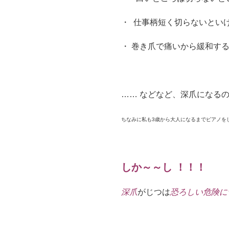
・ 仕事柄短く切らないとい
・ 巻き爪で痛いから緩和す
…… などなど、深爪になるの
ちなみに私も3歳から大人になるまでピアノを
しか～～し ！！！
深爪
がじつは
恐ろしい危険に