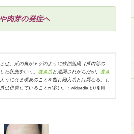
や肉芽の発症へ
とは、爪の角がトゲのように軟部組織（爪内部の
した状態をいう。
巻き爪
と混同されがちだが、
巻き
ようになる現象のことを指し陥入爪とは異なる。し
爪は併発していることが多い。
：wikipediaより引用