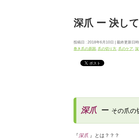
深爪 ー 決し
投稿日 : 2018年6月10日
最終更新日時 :
巻き爪の原因
,
爪の切り方
,
爪のケア
,
深
深爪
ー
その爪の
『
深爪
』とは？？？