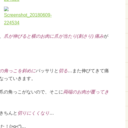
、
爪が伸びると横のお肉に
爪が当たり(刺さり) 痛み
が
の角っこを斜めに
バッサリと
切る
…また伸びてきて痛
なっていきます。
爪の角っこがないので、そこに
両端のお肉が覆ってき
きちんと
切りにくくなり
…
(>o<“)…