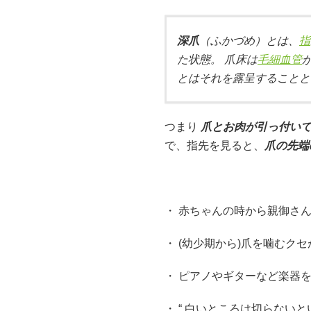
深爪
（ふかづめ）とは、
指
た状態。 爪床は
毛細血管
とはそれを露呈することと
つまり
爪とお肉が引っ付い
で、指先を見ると、
爪の先端
・ 赤ちゃんの時から親御さ
・ (幼少期から)爪を噛むク
・ ピアノやギターなど楽器
・ “ 白いところは切らないと