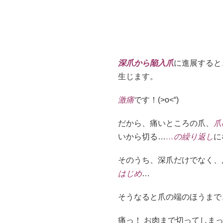
深爪から陥入爪
に進展すると
生じます。
激痛
です！(>o<“)
だから、痛いところの爪、
爪
いから切る…
…の繰り返し
に
そのうち、深爪だけでなく、
はじめ
…
そうなると爪の端のほうまで
痛っ！ お肉まで切ってしまった！