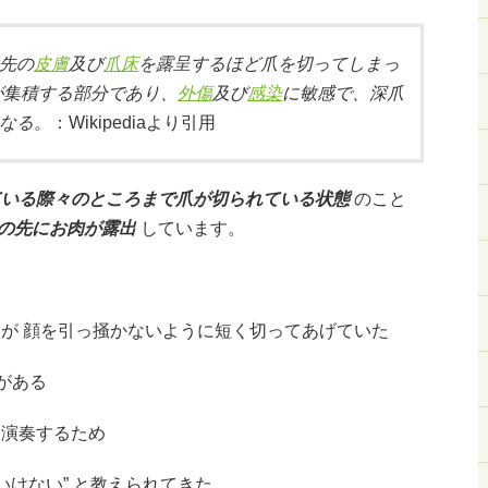
先の
皮膚
及び
爪床
を露呈するほど爪を切ってしまっ
が集積する部分であり、
外傷
及び
感染
に敏感で、深爪
なる。
：Wikipediaより引用
ている際々のところまで爪が切られている状態
のこと
の先にお肉が露出
しています。
んが 顔を引っ掻かないように短く切ってあげていた
セがある
を演奏するため
いけない” と教えられてきた