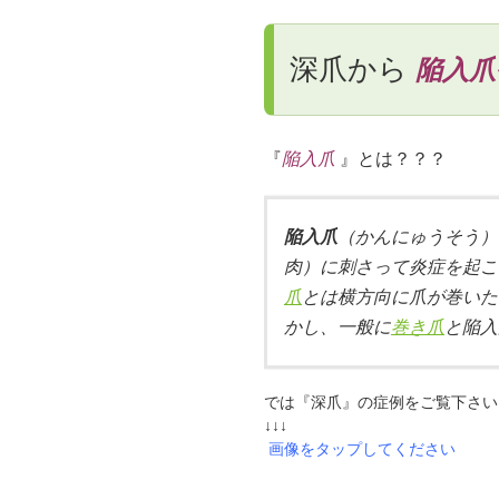
深爪から
陥入爪
『
陥入爪
』とは？？？
陥入爪
（かんにゅうそう）
肉）に刺さって炎症を起こ
爪
とは横方向に爪が巻いた
かし、一般に
巻き爪
と陥入
では『深爪』の症例をご覧下さい
↓↓↓
画像をタップしてください