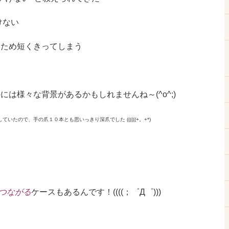
けない
るため短くきってしまう
には様々な背景があるかもしれませんね～(^o^;)
していたので、
手の爪１０本とも思いっきり深爪でした ((((((+。+*)
つながる
ケースもあるんです！((((；゜Д゜)))