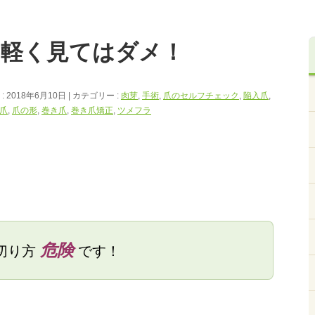
て軽く見てはダメ！
 2018年6月10日
カテゴリー :
肉芽
,
手術
,
爪のセルフチェック
,
陥入爪
,
爪
,
爪の形
,
巻き爪
,
巻き爪矯正
,
ツメフラ
危険
切り方
です！