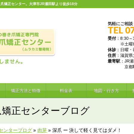
爪矯正センター。大津市JR瀬田駅より徒歩18分
気軽にご相談
TEL 0
受付
：8:30～1
※土曜8:30
休診
：日曜・
住所
：滋賀県大
最寄駅
：JR
京都駅か
矯正方法と特徴
料金表
地図・行き方
爪矯正センターブログ
センターブログ
»
肉芽
»
深爪 ー 決して軽く見てはダメ！