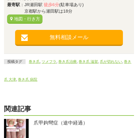
最寄駅
：JR瀬田駅
徒歩6分
(駐車場あり)
京都駅から瀬田駅は18分
地図・行き方
無料相談メール
投稿タグ
巻き爪
,
ツメフラ
,
巻き爪治療
,
巻き爪 滋賀
,
爪が切れない
,
巻き
爪 大津
,
巻き爪 病院
関連記事
爪甲鉤彎症（途中経過）