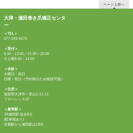
ページ上部へ
大津・瀬田巻き爪矯正センタ
ー
＜TEL＞
077-543-9173
＜受付＞
8:30～13:00／15:30～20:00
※土曜8:30～14:00
＜休診＞
火曜日・祝日
日曜・祝日（予約制のため相談可能）
＜住所＞
滋賀県大津市一里山1-11-11
フローレンス1F
＜最寄駅＞
JR瀬田駅 徒歩6分
(駐車場あり)
京都駅から瀬田駅は18分