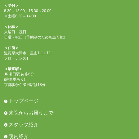
＜受付＞
8:30～13:00／15:30～20:00
※土曜8:30～14:00
＜休診＞
火曜日・祝日
日曜・祝日（予約制のため相談可能）
＜住所＞
滋賀県大津市一里山1-11-11
フローレンス1F
＜最寄駅＞
JR瀬田駅 徒歩6分
(駐車場あり)
京都駅から瀬田駅は18分
トップページ
来院からお帰りまで
スタッフ紹介
院内紹介