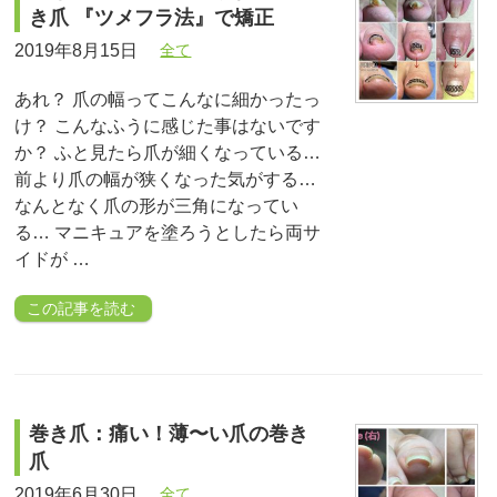
き爪 『ツメフラ法』で矯正
2019年8月15日
全て
あれ？ 爪の幅ってこんなに細かったっ
け？ こんなふうに感じた事はないです
か？ ふと見たら爪が細くなっている…
前より爪の幅が狭くなった気がする…
なんとなく爪の形が三角になってい
る… マニキュアを塗ろうとしたら両サ
イドが …
この記事を読む
巻き爪：痛い！薄〜い爪の巻き
爪
2019年6月30日
全て