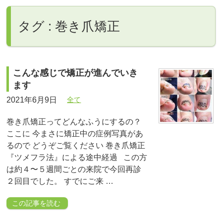
タグ : 巻き爪矯正
こんな感じで矯正が進んでいき
ます
2021年6月9日
全て
巻き爪矯正ってどんなふうにするの？
ここに 今まさに矯正中の症例写真があ
るので どうぞご覧ください 巻き爪矯正
『ツメフラ法』による途中経過 この方
は約４〜５週間ごとの来院で今回再診
２回目でした。 すでにご来 …
この記事を読む