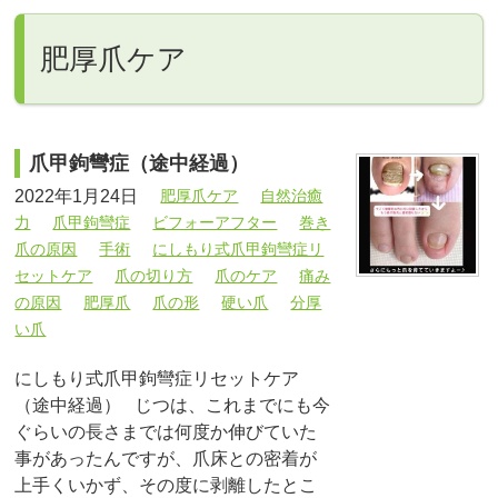
肥厚爪ケア
爪甲鉤彎症（途中経過）
2022年1月24日
肥厚爪ケア
自然治癒
力
爪甲鉤彎症
ビフォーアフター
巻き
爪の原因
手術
にしもり式爪甲鉤彎症リ
セットケア
爪の切り方
爪のケア
痛み
の原因
肥厚爪
爪の形
硬い爪
分厚
い爪
にしもり式爪甲鉤彎症リセットケア
（途中経過） じつは、これまでにも今
ぐらいの長さまでは何度か伸びていた
事があったんですが、爪床との密着が
上手くいかず、その度に剥離したとこ